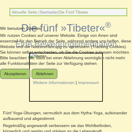
Aktuelle Seite:
Startseite
Die Fünf Tibeter
®
Die fünf »Tibeter«
Wir benutzen Cookies
Wir nutzen Cookies auf unserer Website. Einige von ihnen sind
essenziell für den Betrieb der Seite, während andere uns helfen, diese
Eine Bewegungsmeditation
Website und die Nutzererfahrung zu verbessern (Tracking Cookies).
Sie können selbst entscheiden, ob Sie die Cookies zulassen möchten.
Bitte beachten Sie, dass bei einer Ablehnung womöglich nicht mehr
alle Funktionalitäten der Seite zur Verfügung stehen.
Akzeptieren
Ablehnen
Weitere Informationen
|
Impressum
Fünf Yoga-Übungen, vermutlich aus dem Hytha-Yoga, aufeinander
aufbauend und abgestimmt.
Regelmäßig angewandt verbessern sie das Wohlbefinden,
körperlich und geistig und stärken so die Lebenskraft.