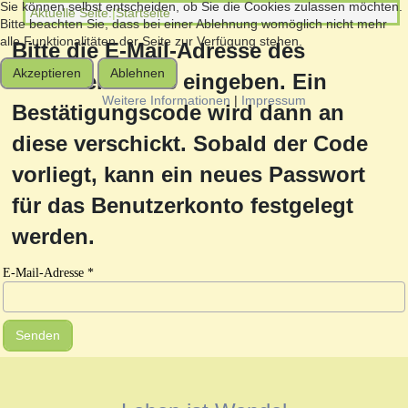
Sie können selbst entscheiden, ob Sie die Cookies zulassen möchten.
Aktuelle Seite:
Startseite
Bitte beachten Sie, dass bei einer Ablehnung womöglich nicht mehr
alle Funktionalitäten der Seite zur Verfügung stehen.
Bitte die E-Mail-Adresse des
Akzeptieren
Ablehnen
Benutzerkontos eingeben. Ein
Weitere Informationen
|
Impressum
Bestätigungscode wird dann an
diese verschickt. Sobald der Code
vorliegt, kann ein neues Passwort
für das Benutzerkonto festgelegt
werden.
E-Mail-Adresse
*
Senden